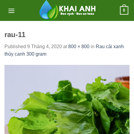
Skip
0
to
content
rau-11
Published
9 Tháng 4, 2020
at
800 × 800
in
Rau cải xanh
thủy canh 300 gram