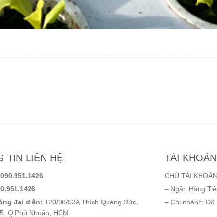
 TIN LIÊN HỆ
TÀI KHOẢ
:
090.951.1426
CHỦ TÀI KHOẢN
0.951.1426
– Ngân Hàng Ti
ng đại diện:
120/98/53A Thích Quảng Đức,
– Chi nhánh: Đô
5. Q Phú Nhuận, HCM