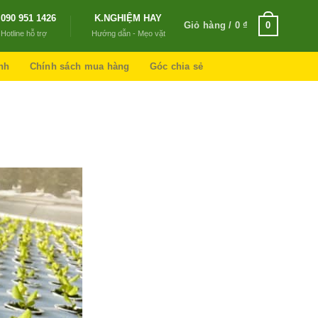
090 951 1426
K.NGHIỆM HAY
Giỏ hàng /
0
₫
0
Hotline hỗ trợ
Hướng dẫn - Mẹo vặt
nh
Chính sách mua hàng
Góc chia sẻ