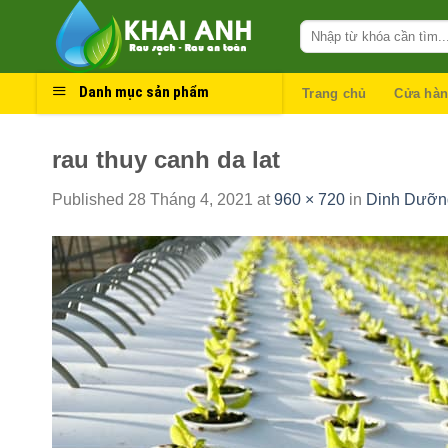
Skip
to
content
Danh mục sản phẩm
Trang chủ
Cửa hà
rau thuy canh da lat
Published
28 Tháng 4, 2021
at
960 × 720
in
Dinh Dưỡng