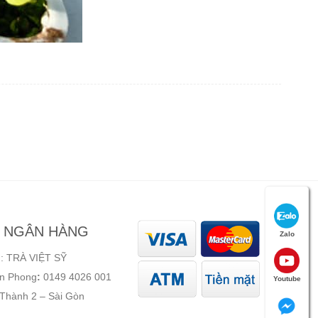
N NGÂN HÀNG
Zalo
: TRÀ VIỆT SỸ
ên Phong
:
0149 4026 001
Youtube
 Thành 2 – Sài Gòn