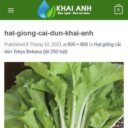
Skip
0
to
content
hat-giong-cai-dun-khai-anh
Published
6 Tháng 10, 2021
at
800 × 800
in
Hạt giống cải
dún Tokyo Bekana (túi 250 hạt)