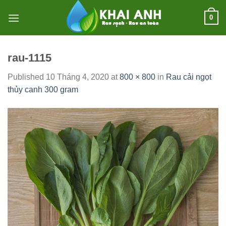
Skip
0
to
content
rau-1115
Published
10 Tháng 4, 2020
at
800 × 800
in
Rau cải ngọt
thủy canh 300 gram