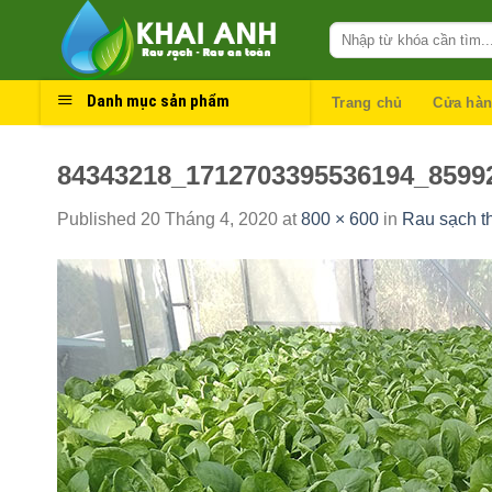
Skip
to
content
Danh mục sản phẩm
Trang chủ
Cửa hà
84343218_1712703395536194_8599
Published
20 Tháng 4, 2020
at
800 × 600
in
Rau sạch th