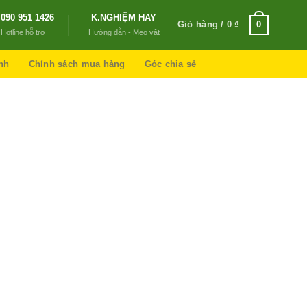
090 951 1426
K.NGHIỆM HAY
Giỏ hàng /
0
₫
0
Hotline hỗ trợ
Hướng dẫn - Mẹo vặt
nh
Chính sách mua hàng
Góc chia sẻ