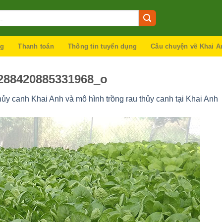
ng
Thanh toán
Thông tin tuyển dụng
Câu chuyện về Khai A
288420885331968_o
ủy canh Khai Anh và mô hình trồng rau thủy canh tại Khai Anh