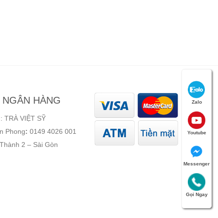
N NGÂN HÀNG
Zalo
: TRÀ VIỆT SỸ
ên Phong
:
0149 4026 001
Youtube
 Thành 2 – Sài Gòn
Messenger
Gọi Ngay