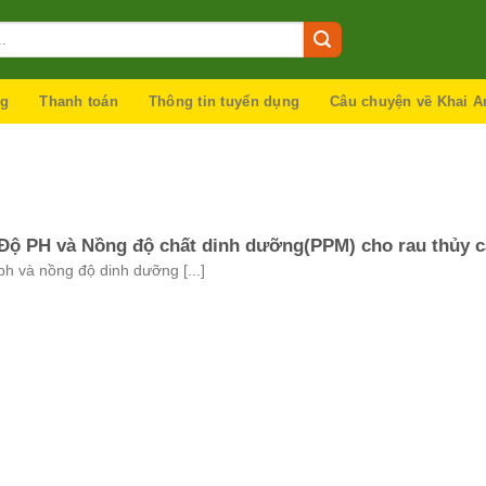
ng
Thanh toán
Thông tin tuyển dụng
Câu chuyện về Khai A
Độ PH và Nồng độ chất dinh dưỡng(PPM) cho rau thủy 
ph và nồng độ dinh dưỡng [...]