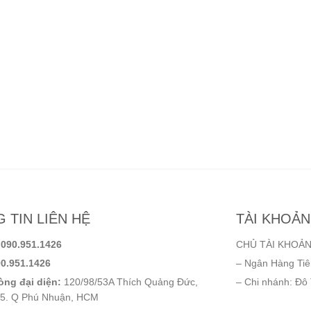
 TIN LIÊN HỆ
TÀI KHOẢ
:
090.951.1426
CHỦ TÀI KHOẢN
0.951.1426
– Ngân Hàng Ti
ng đại diện:
120/98/53A Thích Quảng Đức,
– Chi nhánh: Đô
5. Q Phú Nhuận, HCM