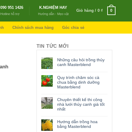
090 951 1426
K.NGHIỆM HAY
Giỏ hàng /
0
₫
0
Hotline hỗ trợ
Hướng dẫn - Mẹo vặt
nh
Chính sách mua hàng
Góc chia sẻ
TIN TỨC MỚI
Những câu hỏi trồng thủy
canh Masterblend
canh
Quy trình chăm sóc cà
chua bằng dinh dưỡng
Masterblend
Chuyên thiết kế thi công
nhà lưới thủy canh giá tốt
nhất
Hướng dẫn trồng hoa
bằng Masterblend