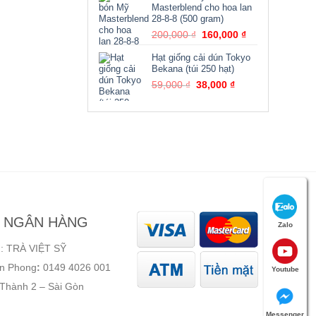
Masterblend cho hoa lan
28-8-8 (500 gram)
Giá
Giá
200,000
₫
160,000
₫
gốc
hiện
Hạt giống cải dún Tokyo
là:
tại
Bekana (túi 250 hạt)
200,000 ₫.
là:
Giá
Giá
59,000
₫
38,000
₫
160,000 ₫.
gốc
hiện
là:
tại
59,000 ₫.
là:
38,000 ₫.
N NGÂN HÀNG
Zalo
: TRÀ VIỆT SỸ
ên Phong
:
0149 4026 001
Youtube
 Thành 2 – Sài Gòn
Messenger