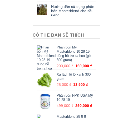
Hướng dẫn sử dụng phân
bón Masterblend cho sầu
riêng
CÓ THỂ BẠN SẼ THÍCH
Phân bón Mỹ
Masterblend 10-28-19
dùng hỗ trợ ra hoa (gói
500 gram)
Giá
Giá
200,000
₫
160,000
₫
gốc
hiện
Xà lách lô lô xanh 300
là:
tại
gram
200,000 ₫.
là:
Giá
Giá
25,000
₫
13,500
₫
160,000 ₫.
gốc
hiện
là:
tại
Phân bón NPK USA Mỹ
25,000 ₫.
là:
10-28-19
13,500 ₫.
Giá
Giá
499,000
₫
250,000
₫
gốc
hiện
là:
tại
Masterblend 28-8-8