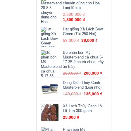
499,000 ₫.
là:
chuyên dùng cho Hoa
250,000 ₫.
Lan(10 kg)
Giá
2,500,000
₫
Giá
gốc
1,800,000
₫
hiện
là:
Hạt giống Xà Lách Bowl
tại
2,500,000 ₫.
Green (Túi 250 Hạt)
là:
Giá
Giá
59,000
₫
38,000
1,800,000 ₫.
₫
gốc
hiện
là:
tại
Bộ phân bón Mỹ
59,000 ₫.
là:
Masterblend cà chua 5-
38,000 ₫.
17-35 (cho cà chua, cây
ăn trái)
Giá
Giá
250,000
₫
200,000
₫
gốc
hiện
Dung Dịch Thủy Canh
là:
tại
Masterblend (Loại nhỏ)
250,000 ₫.
là:
Giá
Giá
140,000
₫
135,000
₫
200,000 ₫.
gốc
hiện
là:
tại
Xà Lách Thủy Canh Lô
140,000 ₫.
là:
Lô Tím 300 gram
135,000 ₫.
25,000
₫
Phân bón Mỹ