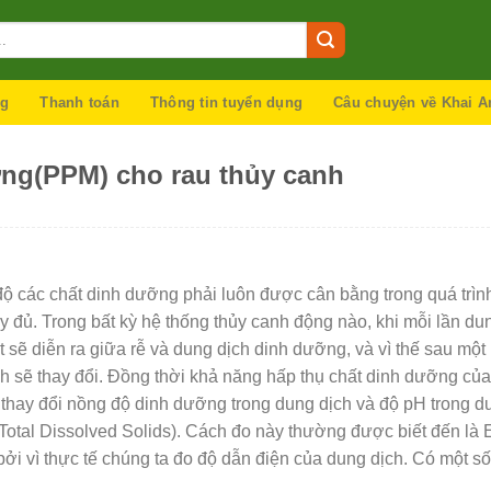
ng
Thanh toán
Thông tin tuyển dụng
Câu chuyện về Khai A
ng(PPM) cho rau thủy canh
 độ các chất dinh dưỡng phải luôn được cân bằng trong quá trìn
 đủ. Trong bất kỳ hệ thống thủy canh động nào, khi mỗi lần du
t sẽ diễn ra giữa rễ và dung dịch dinh dưỡng, và vì thế sau mộ
h sẽ thay đổi. Đồng thời khả năng hấp thụ chất dinh dưỡng của
ự thay đổi nồng độ dinh dưỡng trong dung dịch và độ pH trong d
(Total Dissolved Solids). Cách đo này thường được biết đến là
 bởi vì thực tế chúng ta đo độ dẫn điện của dung dịch. Có một s