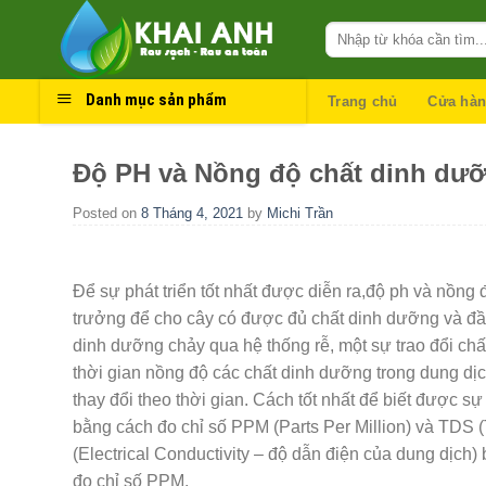
Skip
to
content
Danh mục sản phẩm
Trang chủ
Cửa hà
Độ PH và Nồng độ chất dinh dưỡ
Posted on
8 Tháng 4, 2021
by
Michi Trần
Để sự phát triển tốt nhất được diễn ra,độ ph và nồng
trưởng để cho cây có được đủ chất dinh dưỡng và đầy
dinh dưỡng chảy qua hệ thống rễ, một sự trao đổi chấ
thời gian nồng độ các chất dinh dưỡng trong dung dịc
thay đổi theo thời gian. Cách tốt nhất để biết được s
bằng cách đo chỉ số PPM (Parts Per Million) và TDS 
(Electrical Conductivity – độ dẫn điện của dung dịch)
đo chỉ số PPM.