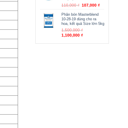
1,800,000 ₫.
Giá
Giá
110,000
₫
107,000
₫
gốc
hiện
Phân bón Masterblend
là:
tại
10-28-19 dùng cho ra
110,000 ₫.
là:
hoa, kết quả Size lớn 5kg
107,000 ₫.
Giá
1,500,000
₫
Giá
gốc
1,100,000
₫
hiện
là:
tại
1,500,000 ₫.
là:
1,100,000 ₫.