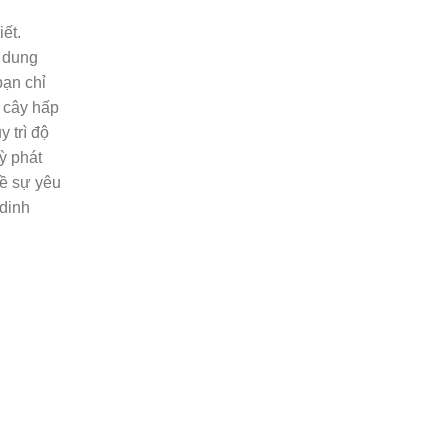
ết.
g dung
bạn chỉ
 cây hấp
 trì độ
ỳ phát
về sự yêu
 dinh