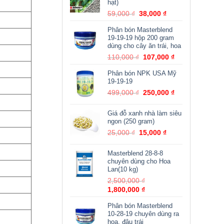
38,000 ₫.
hạt)
Giá
Giá
59,000
₫
38,000
₫
gốc
hiện
Phân bón Masterblend
là:
tại
19-19-19 hộp 200 gram
59,000 ₫.
là:
dùng cho cây ăn trái, hoa
38,000 ₫.
Giá
Giá
110,000
₫
107,000
₫
gốc
hiện
Phân bón NPK USA Mỹ
là:
tại
19-19-19
110,000 ₫.
là:
Giá
Giá
499,000
₫
250,000
₫
107,000 ₫.
gốc
hiện
là:
tại
Giá đỗ xanh nhà làm siêu
499,000 ₫.
là:
ngon (250 gram)
250,000 ₫.
Giá
Giá
25,000
₫
15,000
₫
gốc
hiện
là:
tại
Masterblend 28-8-8
25,000 ₫.
là:
chuyên dùng cho Hoa
15,000 ₫.
Lan(10 kg)
Giá
2,500,000
₫
Giá
gốc
1,800,000
₫
hiện
là:
Phân bón Masterblend
tại
2,500,000 ₫.
10-28-19 chuyên dùng ra
là:
hoa, đậu trái