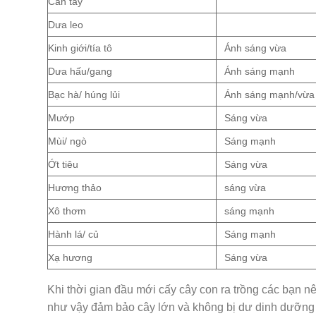
Cần tây
Dưa leo
Kinh giới/tía tô
Ánh sáng vừa
Dưa hấu/gang
Ánh sáng mạnh
Bạc hà/ húng lủi
Ánh sáng mạnh/vừa
Mướp
Sáng vừa
Mùi/ ngò
Sáng mạnh
Ớt tiêu
Sáng vừa
Hương thảo
sáng vừa
Xô thơm
sáng mạnh
Hành lá/ củ
Sáng mạnh
Xạ hương
Sáng vừa
Khi thời gian đầu mới cấy cây con ra trồng các bạn n
như vậy đảm bảo cây lớn và không bị dư dinh dưỡng