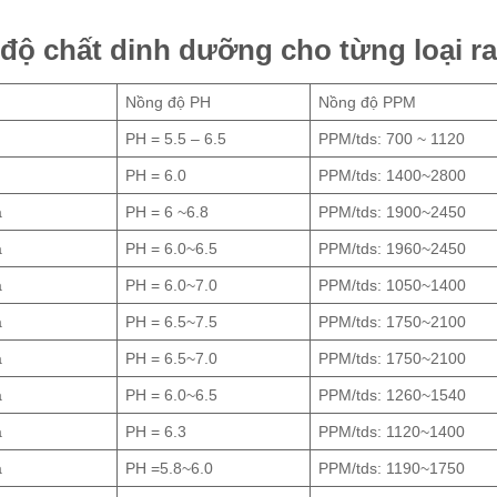
 độ chất dinh dưỡng cho từng loại ra
Nồng độ PH
Nồng độ PPM
PH = 5.5 – 6.5
PPM/tds: 700 ~ 1120
PH = 6.0
PPM/tds: 1400~2800
a
PH = 6 ~6.8
PPM/tds: 1900~2450
a
PH = 6.0~6.5
PPM/tds: 1960~2450
a
PH = 6.0~7.0
PPM/tds: 1050~1400
a
PH = 6.5~7.5
PPM/tds: 1750~2100
a
PH = 6.5~7.0
PPM/tds: 1750~2100
a
PH = 6.0~6.5
PPM/tds: 1260~1540
a
PH = 6.3
PPM/tds: 1120~1400
a
PH =5.8~6.0
PPM/tds: 1190~1750