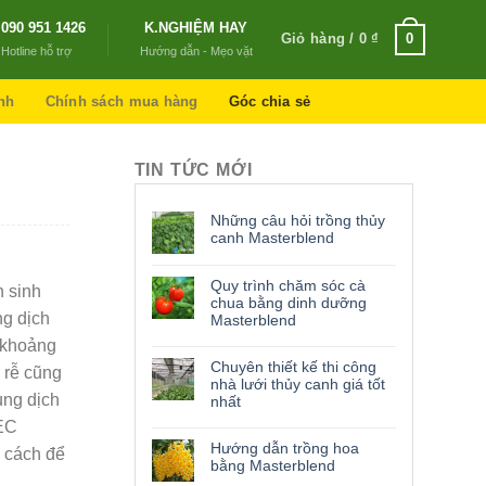
090 951 1426
K.NGHIỆM HAY
Giỏ hàng /
0
₫
0
Hotline hỗ trợ
Hướng dẫn - Mẹo vặt
nh
Chính sách mua hàng
Góc chia sẻ
TIN TỨC MỚI
Những câu hỏi trồng thủy
canh Masterblend
Quy trình chăm sóc cà
h sinh
chua bằng dinh dưỡng
ng dịch
Masterblend
t khoảng
Chuyên thiết kế thi công
 rễ cũng
nhà lưới thủy canh giá tốt
ung dịch
nhất
 EC
Hướng dẫn trồng hoa
ố cách để
bằng Masterblend