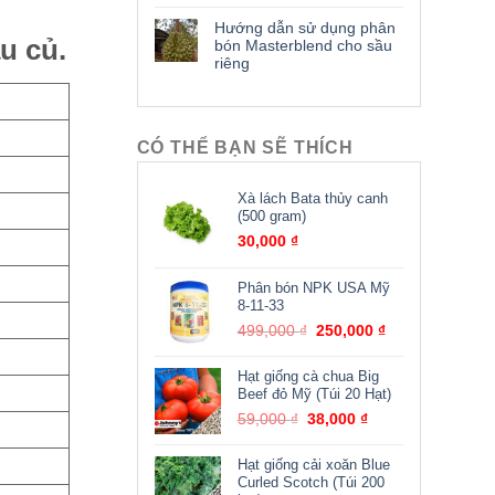
Hướng dẫn sử dụng phân
u củ.
bón Masterblend cho sầu
riêng
CÓ THỂ BẠN SẼ THÍCH
Xà lách Bata thủy canh
(500 gram)
30,000
₫
Phân bón NPK USA Mỹ
8-11-33
Giá
Giá
499,000
₫
250,000
₫
gốc
hiện
là:
tại
Hạt giống cà chua Big
499,000 ₫.
là:
Beef đỏ Mỹ (Túi 20 Hạt)
250,000 ₫.
Giá
Giá
59,000
₫
38,000
₫
gốc
hiện
là:
tại
Hạt giống cải xoăn Blue
59,000 ₫.
là:
Curled Scotch (Túi 200