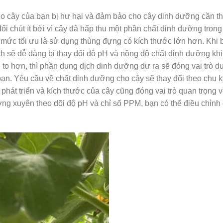
cho cây của bạn bị hư hại và đảm bảo cho cây dinh dưỡng cần thi
đổi chút ít bởi vì cây đã hấp thu một phần chất dinh dưỡng tron
mức tối ưu là sử dụng thùng đựng có kích thước lớn hơn. Khi 
h sẽ dễ dàng bị thay đổi độ pH và nồng độ chất dinh dưỡng khi
to hơn, thì phần dung dịch dinh dưỡng dư ra sẽ đóng vai trò duy
ạn. Yêu cầu về chất dinh dưỡng cho cây sẽ thay đổi theo chu k
 phát triển và kích thước của cây cũng đóng vai trò quan trọng 
ng xuyên theo dõi độ pH và chỉ số PPM, bạn có thể điều chỉnh