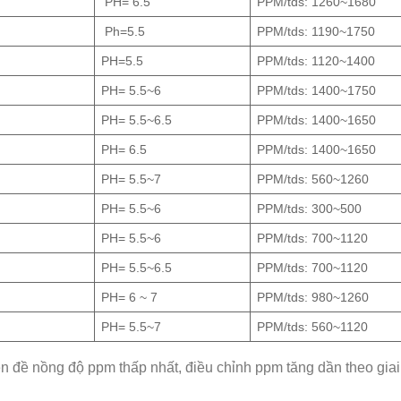
PH= 6.5
PPM/tds: 1260~1680
Ph=5.5
PPM/tds: 1190~1750
PH=5.5
PPM/tds: 1120~1400
PH= 5.5~6
PPM/tds: 1400~1750
PH= 5.5~6.5
PPM/tds: 1400~1650
PH= 6.5
PPM/tds: 1400~1650
PH= 5.5~7
PPM/tds: 560~1260
PH= 5.5~6
PPM/tds: 300~500
PH= 5.5~6
PPM/tds: 700~1120
PH= 5.5~6.5
PPM/tds: 700~1120
PH= 6 ~ 7
PPM/tds: 980~1260
PH= 5.5~7
PPM/tds: 560~1120
ên đề nồng độ ppm thấp nhất, điều chỉnh ppm tăng dần theo gia